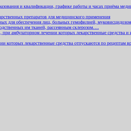
разования и квалификации, графике работы и часах приёма мед
арственных препаратов для медицинского применения
ных для обеспечения лиц, больных гемофилией, муковисцидозо
одственных им тканей, рассеянным склерозом….
, при амбулаторном лечении которых лекарственные средства и
ии которых лекарственные средства отпускаются по рецептам в