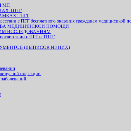
М МП
АХ ТПГГ
АМКАХ ТПГГ
отвествии с ПГГ бесплатного оказания гражданам медициснкой 
СТВА МЕДИЦИНСКОЙ ПОМОЩИ
КИМ ИССЛЕДОВАНИЯМ
оответствии с ПГГ и ТПГГ
УМЕНТОВ (ВЫПИСОК ИЗ НИХ)
леваний
авирусной инфекции
 заболеваний
)