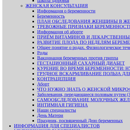
Школа здоровья
ЖЕНСКАЯ КОНСУЛЬТАЦИЯ
Информация о беременности
Беременность
ПЛАН ОБСЛЕДОВАНИЯ ЖЕНЩИНЫ В ЖЕ
ТРЕВОЖНЫЕ ПРИЗНАКИ БЕРЕМЕННОСТ
Информация об аборте
ПРИЁМ ВИТАМИНОВ И ЛЕКАРСТВЕННЫХ
РАЗВИТИЕ ПЛОДА ПО НЕДЕЛЯМ БЕРЕМ
Общее понятие о родах. Физиологическое теч
Роды
Вакцинация беременных против гриппа
ГЕСТАЦИОННЫЙ САХАРНЫЙ ДИАБЕТ
КУРЕНИЕ ВО ВРЕМЯ БЕРЕМЕННОСТИ: Н
ГРУДНОЕ ВСКАРМЛИВАНИЕ ПОЛЬЗА ДЛЯ
КОНТРАЦЕПЦИЯ
Аборт
ЧТО НУЖНО ЗНАТЬ О ЖЕНСКОЙ МИКРО
Заболевания, передающиеся половым путем 
САМООБСЛЕДОВАНИЕ МОЛОЧНЫХ ЖЕЛ
ИНТИМНАЯ ГИГИЕНА
Наши специалисты
День Матери
Праздник, посвященный Дню беременных
ИНФОРМАЦИЯ ДЛЯ СПЕЦИАЛИСТОВ