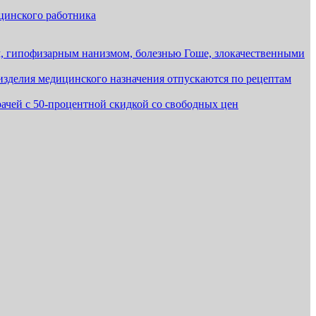
ицинского работника
м, гипофизарным нанизмом, болезнью Гоше, злокачественными
 изделия медицинского назначения отпускаются по рецептам
рачей с 50-процентной скидкой со свободных цен