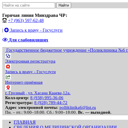
Найти
Горячая линия Минздрава ЧР:
+7 (963) 597-62-48
|
Запись к врачу - Госуслуги
Для слабовидящих
Государственное бюджетное учреждение «Поликлиника №6 г.
Электронная регистратура
Запись к врачу - Госуслуги
Интернет-приёмная
г. Грозный , ул. Хасана Кааева,12а.
Колл-центр:
8 (938) 995-36-06
Регистратура:
8 (928) 789-44-72
Адрес электронной почты:
polliklinika6@list.ru
Пн. – пт.: 9:00–18:00.
Сб.: 9:00–18:00.
Вс. — выходной.
ГЛАВНАЯ
СВЕДЕНИЯ О МЕДИЦИНСКОЙ ОРГАНИЗАЦИИ