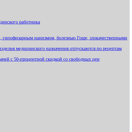
ицинского работника
м, гипофизарным нанизмом, болезнью Гоше, злокачественными
 изделия медицинского назначения отпускаются по рецептам
рачей с 50-процентной скидкой со свободных цен