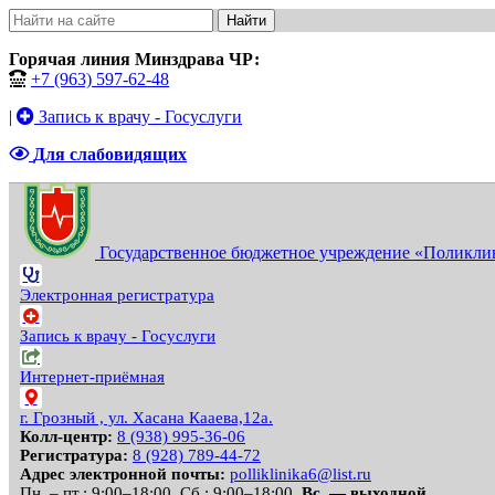
Найти
Горячая линия Минздрава ЧР:
+7 (963) 597-62-48
|
Запись к врачу - Госуслуги
Для слабовидящих
Государственное бюджетное учреждение «Поликлин
Электронная регистратура
Запись к врачу - Госуслуги
Интернет-приёмная
г. Грозный , ул. Хасана Кааева,12а.
Колл-центр:
8 (938) 995-36-06
Регистратура:
8 (928) 789-44-72
Адрес электронной почты:
polliklinika6@list.ru
Пн. – пт.: 9:00–18:00.
Сб.: 9:00–18:00.
Вс. — выходной.