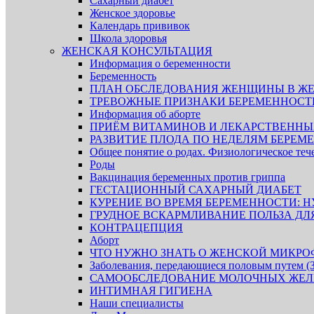
Сахарный диабет
Женское здоровье
Календарь прививок
Школа здоровья
ЖЕНСКАЯ КОНСУЛЬТАЦИЯ
Информация о беременности
Беременность
ПЛАН ОБСЛЕДОВАНИЯ ЖЕНЩИНЫ В ЖЕ
ТРЕВОЖНЫЕ ПРИЗНАКИ БЕРЕМЕННОСТ
Информация об аборте
ПРИЁМ ВИТАМИНОВ И ЛЕКАРСТВЕННЫХ
РАЗВИТИЕ ПЛОДА ПО НЕДЕЛЯМ БЕРЕМ
Общее понятие о родах. Физиологическое теч
Роды
Вакцинация беременных против гриппа
ГЕСТАЦИОННЫЙ САХАРНЫЙ ДИАБЕТ
КУРЕНИЕ ВО ВРЕМЯ БЕРЕМЕННОСТИ: Н
ГРУДНОЕ ВСКАРМЛИВАНИЕ ПОЛЬЗА ДЛЯ
КОНТРАЦЕПЦИЯ
Аборт
ЧТО НУЖНО ЗНАТЬ О ЖЕНСКОЙ МИКРО
Заболевания, передающиеся половым путем 
САМООБСЛЕДОВАНИЕ МОЛОЧНЫХ ЖЕЛ
ИНТИМНАЯ ГИГИЕНА
Наши специалисты