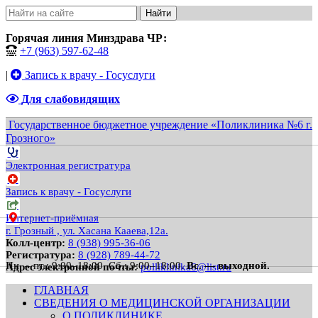
Найти
Горячая линия Минздрава ЧР:
+7 (963) 597-62-48
|
Запись к врачу - Госуслуги
Для слабовидящих
Государственное бюджетное учреждение «Поликлиника №6 г.
Грозного»
Электронная регистратура
Запись к врачу - Госуслуги
Интернет-приёмная
г. Грозный , ул. Хасана Кааева,12а.
Колл-центр:
8 (938) 995-36-06
Регистратура:
8 (928) 789-44-72
Пн. – пт.: 9:00–18:00.
Сб.: 9:00–18:00.
Вс. — выходной.
Адрес электронной почты:
polliklinika6@list.ru
ГЛАВНАЯ
СВЕДЕНИЯ О МЕДИЦИНСКОЙ ОРГАНИЗАЦИИ
О ПОЛИКЛИНИКЕ