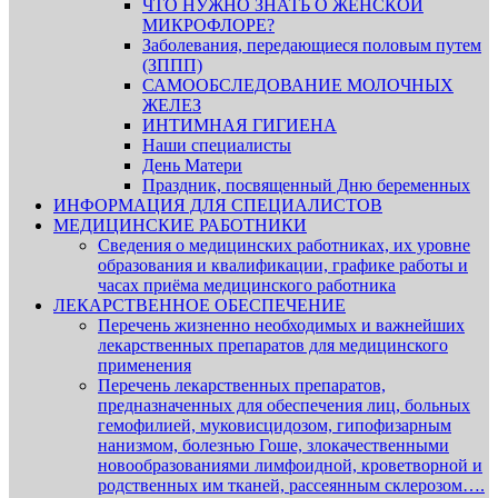
ЧТО НУЖНО ЗНАТЬ О ЖЕНСКОЙ
МИКРОФЛОРЕ?
Заболевания, передающиеся половым путем
(ЗППП)
САМООБСЛЕДОВАНИЕ МОЛОЧНЫХ
ЖЕЛЕЗ
ИНТИМНАЯ ГИГИЕНА
Наши специалисты
День Матери
Праздник, посвященный Дню беременных
ИНФОРМАЦИЯ ДЛЯ СПЕЦИАЛИСТОВ
МЕДИЦИНСКИЕ РАБОТНИКИ
Сведения о медицинских работниках, их уровне
образования и квалификации, графике работы и
часах приёма медицинского работника
ЛЕКАРСТВЕННОЕ ОБЕСПЕЧЕНИЕ
Перечень жизненно необходимых и важнейших
лекарственных препаратов для медицинского
применения
Перечень лекарственных препаратов,
предназначенных для обеспечения лиц, больных
гемофилией, муковисцидозом, гипофизарным
нанизмом, болезнью Гоше, злокачественными
новообразованиями лимфоидной, кроветворной и
родственных им тканей, рассеянным склерозом….