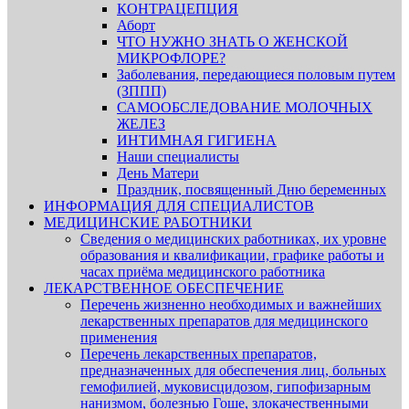
КОНТРАЦЕПЦИЯ
Аборт
ЧТО НУЖНО ЗНАТЬ О ЖЕНСКОЙ
МИКРОФЛОРЕ?
Заболевания, передающиеся половым путем
(ЗППП)
САМООБСЛЕДОВАНИЕ МОЛОЧНЫХ
ЖЕЛЕЗ
ИНТИМНАЯ ГИГИЕНА
Наши специалисты
День Матери
Праздник, посвященный Дню беременных
ИНФОРМАЦИЯ ДЛЯ СПЕЦИАЛИСТОВ
МЕДИЦИНСКИЕ РАБОТНИКИ
Сведения о медицинских работниках, их уровне
образования и квалификации, графике работы и
часах приёма медицинского работника
ЛЕКАРСТВЕННОЕ ОБЕСПЕЧЕНИЕ
Перечень жизненно необходимых и важнейших
лекарственных препаратов для медицинского
применения
Перечень лекарственных препаратов,
предназначенных для обеспечения лиц, больных
гемофилией, муковисцидозом, гипофизарным
нанизмом, болезнью Гоше, злокачественными