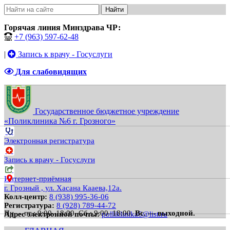
Найти
Горячая линия Минздрава ЧР:
+7 (963) 597-62-48
|
Запись к врачу - Госуслуги
Для слабовидящих
Государственное бюджетное учреждение
«Поликлиника №6 г. Грозного»
Электронная регистратура
Запись к врачу - Госуслуги
Интернет-приёмная
г. Грозный , ул. Хасана Кааева,12а.
Колл-центр:
8 (938) 995-36-06
Регистратура:
8 (928) 789-44-72
Пн. – пт.: 9:00–18:00.
Сб.: 9:00–18:00.
Вс. — выходной.
Адрес электронной почты:
polliklinika6@list.ru