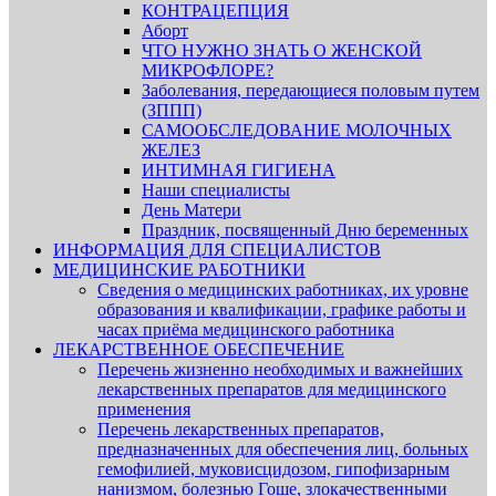
КОНТРАЦЕПЦИЯ
Аборт
ЧТО НУЖНО ЗНАТЬ О ЖЕНСКОЙ
МИКРОФЛОРЕ?
Заболевания, передающиеся половым путем
(ЗППП)
САМООБСЛЕДОВАНИЕ МОЛОЧНЫХ
ЖЕЛЕЗ
ИНТИМНАЯ ГИГИЕНА
Наши специалисты
День Матери
Праздник, посвященный Дню беременных
ИНФОРМАЦИЯ ДЛЯ СПЕЦИАЛИСТОВ
МЕДИЦИНСКИЕ РАБОТНИКИ
Сведения о медицинских работниках, их уровне
образования и квалификации, графике работы и
часах приёма медицинского работника
ЛЕКАРСТВЕННОЕ ОБЕСПЕЧЕНИЕ
Перечень жизненно необходимых и важнейших
лекарственных препаратов для медицинского
применения
Перечень лекарственных препаратов,
предназначенных для обеспечения лиц, больных
гемофилией, муковисцидозом, гипофизарным
нанизмом, болезнью Гоше, злокачественными