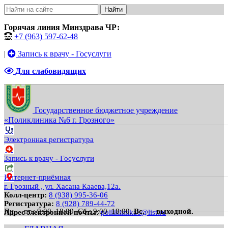
Найти
Горячая линия Минздрава ЧР:
+7 (963) 597-62-48
|
Запись к врачу - Госуслуги
Для слабовидящих
Государственное бюджетное учреждение
«Поликлиника №6 г. Грозного»
Электронная регистратура
Запись к врачу - Госуслуги
Интернет-приёмная
г. Грозный , ул. Хасана Кааева,12а.
Колл-центр:
8 (938) 995-36-06
Регистратура:
8 (928) 789-44-72
Пн. – пт.: 9:00–18:00.
Сб.: 9:00–18:00.
Вс. — выходной.
Адрес электронной почты:
polliklinika6@list.ru